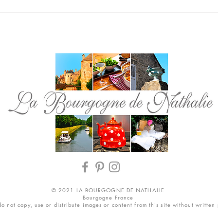
© 2021 LA BOURGOGNE DE NATHALIE
Bourgogne France
o not copy, use or distribute images or content from this site without written