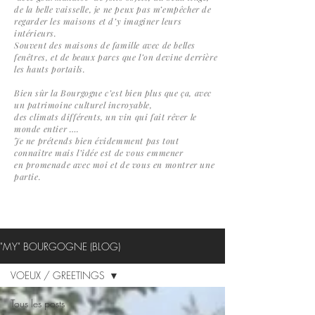
de la belle vaisselle, je ne peux pas m’empêcher de
regarder les maisons et d’y imaginer leurs
intérieurs.
Souvent des maisons de famille avec de belles
fenêtres, et de beaux parcs que l’on devine derrière
les hauts portails.
Bien sûr la Bourgogne c’est bien plus que ça, avec
un patrimoine culturel incroyable,
des climats différents, un vin qui fait rêver le
monde entier ….
Je ne prétends bien évidemment pas tout
connaître mais l’idée est de vous emmener
en promenade avec moi et de vous en montrer une
partie.
"MY" BOURGOGNE (BLOG)
VOEUX / GREETINGS
Tous les posts