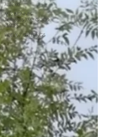
AUXERRE
MES BONNES
ADRESSES /MY GOOD
PLACES
VOEUX / GREETINGS