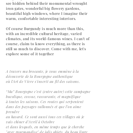
see hidden behind their monumental wrought
iron gates, wonderful big flowery gardens,
beautiful high windows, where I imagine their
warm, confortable interesting interiors.
Of course Burgundy is much more than this,
with an incredible cultural heritage, varied
climates, and its world-famous wines. I can't of
course, claim to know everything, as there is
still so much to discover. Come with me, let's
explore some of it together
A travers ma brocante, je vous emmène à la
découverte de la Bourgogne authentique
où l'Art de Vivre s'inscrit au fil des saisons.
“Ma” Bourgogne c’est (entre autre) cette campagne
bucolique, cossue, rassurante, et magnifique
à toutes les saisons. Ces routes qui serpentent
dans des paysages vallonnés et que l’on aime
prendre
au hasard. Ce sont aussi tous ces villages où je
vais chiner d’Avril à Octobre
et dans lesquels, en même temps que je cherche
"avec gourmandise" de jolis objets, du beau linge,